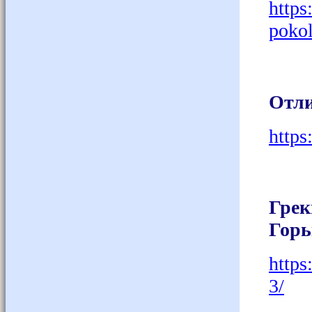
https
pokol
Отли
https
Грек
Горь
https
3/