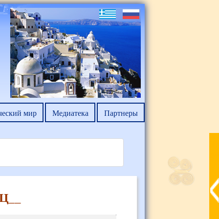
ческий мир
Медиатека
Партнеры
Ц__