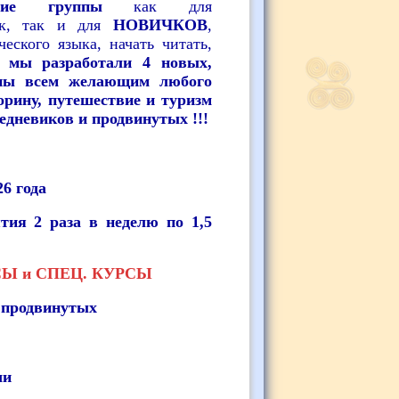
тние группы
как для
ык, так и для
НОВИЧКОВ
,
еского языка, начать читать,
 мы разработали 4 новых,
упны всем желающим любого
орину, путешествие и туризм
редневиков и продвинутых !!!
26 года
тия 2 раза в неделю по 1,5
Ы и СПЕЦ. КУРСЫ
 продвинутых
чи