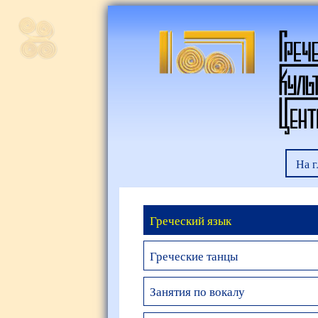
На 
Греческий язык
Греческие танцы
Занятия по вокалу