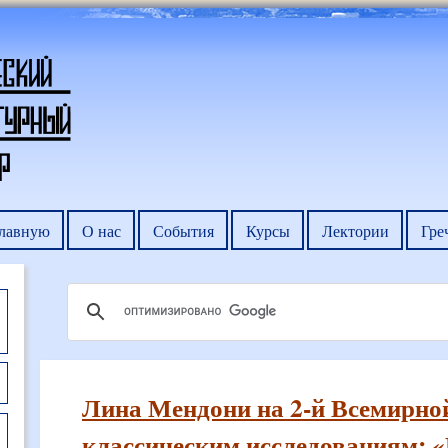
главную
О нас
События
Курсы
Лектории
Гре
Лина Мендони на 2-й Всемирно
классическим исследованиям: 