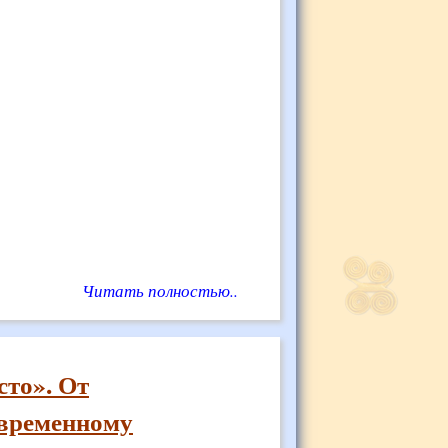
Читать полностью..
то». От
овременному