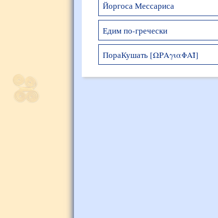
Йоргоса Мессариса
Едим по-гречески
ПораКушать [ΩΡΑγιαΦΑΪ]