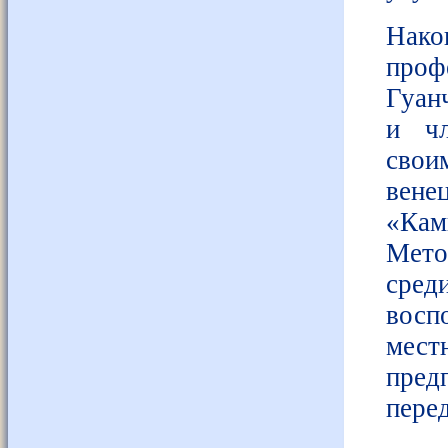
Нако
про
Гуан
и чл
сво
вене
«Кам
Мето
сред
восп
ме
пред
пере