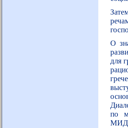
Зате
реч
госп
О зн
разв
для г
рац
греч
выст
осно
Диал
по м
МИД 