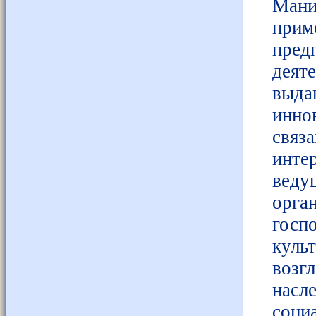
Мани
при
пре
дея
выда
инно
свя
инт
веду
орга
госп
куль
возг
насл
социа