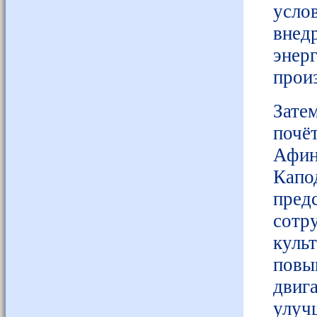
усло
внед
эне
прои
Зате
поч
Афин
Капо
пре
сотр
кул
повы
двиг
улуч