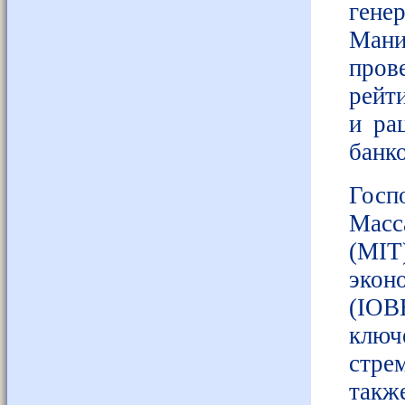
гене
Ман
пров
рейт
и ра
банко
Госп
Масс
(MI
экон
(IOB
ключ
стре
такж