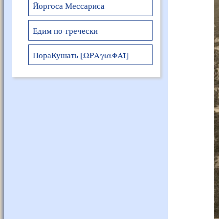
Йоргоса Мессариса
Едим по-гречески
ПораКушать [ΩΡΑγιαΦΑΪ]