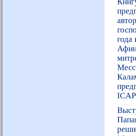
Кни
пред
авто
госп
года
Афин
митр
Месс
Кала
пред
ICAP
Выст
Папа
реш