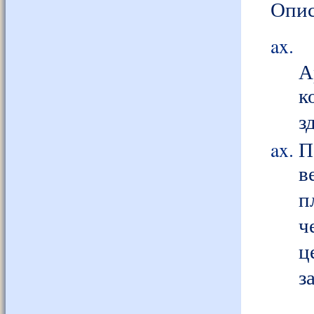
Опис
А
к
з
П
в
п
ч
ц
з