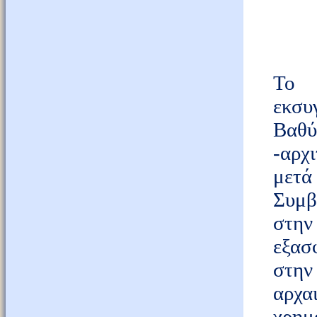
Το 
εκσυ
Βαθύ
-αρχ
μετά
Συμβ
στην
εξασ
στην
αρχα
χρημ