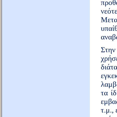
προθ
νεότε
Μετ
υπαί
αναβ
Στην
χρήσ
διά
εγκ
λαμβ
τα ί
εμβα
τ.μ.,