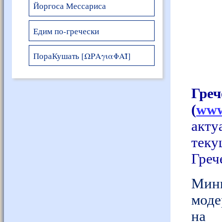
Йоргоса Мессариса
Едим по-гречески
ПораКушать [ΩΡΑγιαΦΑΪ]
Гре
(
www
акт
теку
Греч
Мини
моде
на 