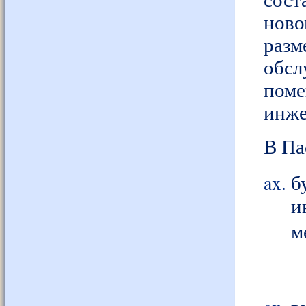
сост
нов
раз
обсл
пом
инже
В Па
б
и
м