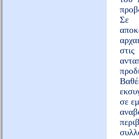
προβ
Σε 
αποκ
αρχα
στις
αντα
προδ
Βαθέ
εκσυ
σε ε
αναβ
περι
συλ