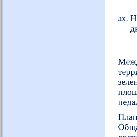
Н
д
Меж
терр
зел
пло
неда
План
Общ