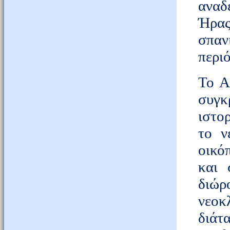
αναδ
Ήρας
σπαν
περι
Το Α
συγκ
ιστο
το ν
οικό
και 
διώ
νεοκ
διά