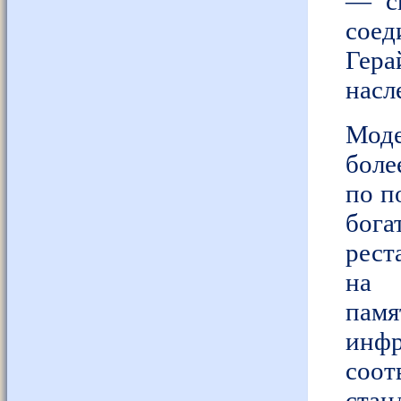
— св
соед
Гер
нас
Моде
боле
по п
бог
рест
на 
пам
инф
соо
стан