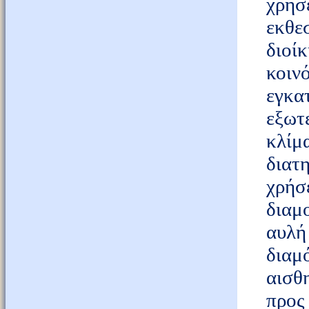
χρήσ
εκθε
διοί
κοιν
εγκα
εξωτ
κλί
διατ
χρήσ
διαμ
αυλ
διαμ
αισθ
προς