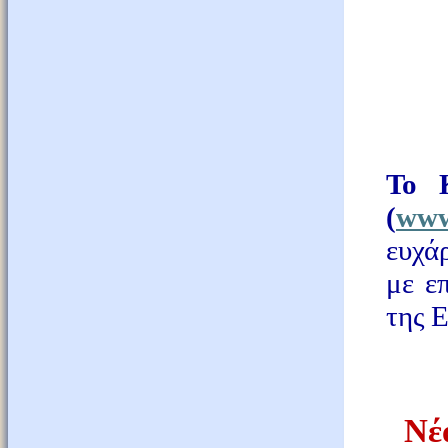
To
(
ww
ευχά
με ε
της 
Νέ