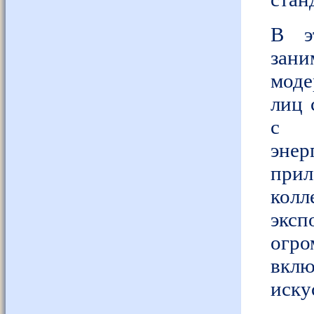
В э
зани
моде
лиц 
с и
энер
прил
кол
экс
огр
вклю
иску