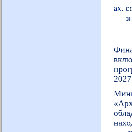
с
з
Фина
вкл
прог
2027
Мини
«Арх
обла
нахо