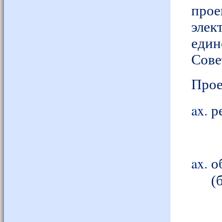
прое
элек
един
Сове
Прое
р
о
(