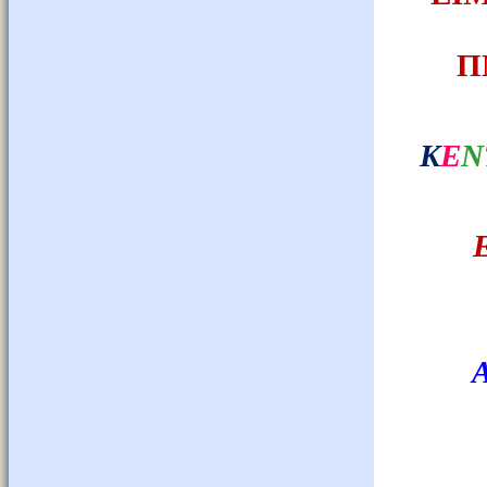
Π
Κ
Ε
Ν