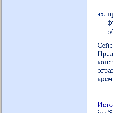
п
ф
о
Сейс
Пре
кон
огра
врем
Ист
ion/