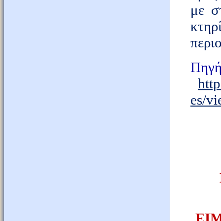
με σ
κτηρ
περι
Πηγή
htt
es/v
ΕΙ