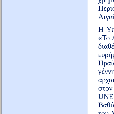
Περι
Αιγα
Η Υπ
«Το 
διαθ
ευρή
Ηραί
γένν
αρχα
στον
UNES
Βαθύ
του 