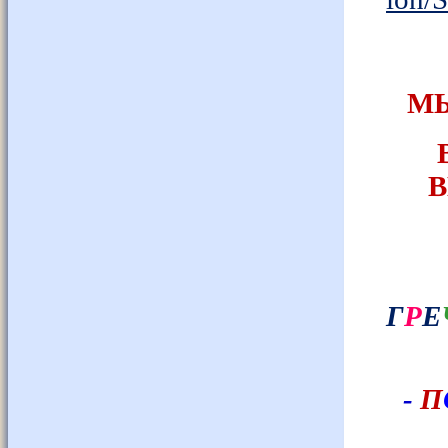
МЫ
В
Г
Р
Е
-
П