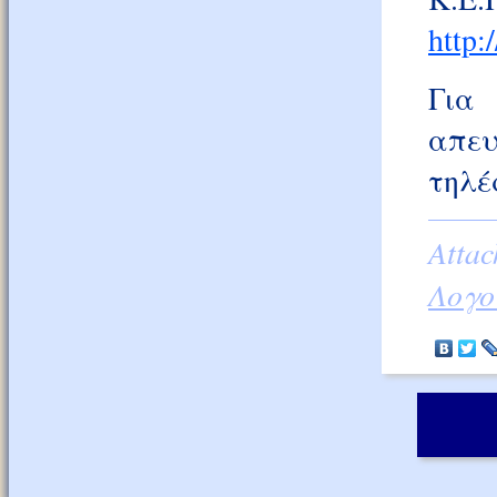
http:
Για 
απευ
τηλέ
Attac
Λογο