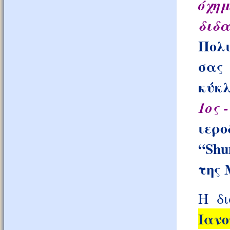
όχη
διδ
Πολι
σας 
κύκλ
1ος -
ιερ
“Shu
της 
Η δι
Ιαν