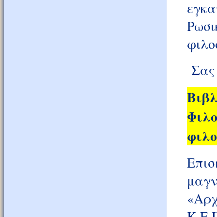
εγκα
Ρωσι
φιλο
Σας 
Βιβ
Φιλ
φιλο
Επι
μαγν
«Αρχ
Κ.Ε.